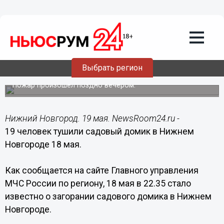
Происшествия
19.05.2015
09:09
19 человек тушили садовый домик в
Выбрать регион
Нижнем Новгороде 18 мая
Пожар произошел поздно вечером.
Нижний Новгород. 19 мая. NewsRoom24.ru -
19 человек тушили садовый домик в Нижнем
Новгороде 18 мая.
Как сообщается на сайте Главного управления
МЧС России по региону, 18 мая в 22.35 стало
известно о загорании садового домика в Нижнем
Новгороде.