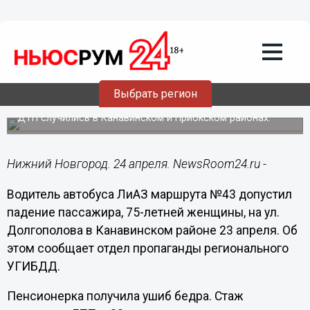
Происшествия
24.04.2015
13:10
Две пенсионерки пострадали при
падении в автобусах в Нижнем
Выбрать регион
Новгороде
ДТП случились в Канавинском и Приокском районах.
Нижний Новгород. 24 апреля. NewsRoom24.ru -
Водитель автобуса ЛиАЗ маршрута №43 допустил
падение пассажира, 75-летней женщины, на ул.
Долгополова в Канавинском районе 23 апреля. Об
этом сообщает отдел пропаганды регионального
УГИБДД.
Пенсионерка получила ушиб бедра. Стаж