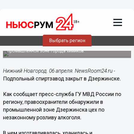
Происшествия
06.04.2015
10:11
Подпольный спиртзавод закрыт в
Дзержинске
Выбрать регион
Цех по незаконному розливу алкоголя находился в
промышленной зоне города химиков.
Нижний Новгород. 06 апреля. NewsRoom24.ru -
Подпольный спиртзавод закрыт в Дзержинске.
Как сообщает пресс-служба ГУ МВД России по
региону, правоохранители обнаружили в
промышленной зоне Дзержинска цех по
незаконному розливу алкоголя.
В нем изготавливалась, хранилась и