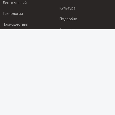
Лента мнений
Культура
Технологии
Подробно
Происшествия
Здоровье
Экономика
ПОДПИСКА
Подпишись на рассылку NEWSROOM24
и будь
в курсе новостей в своём городе:
Подписаться
© 2012 - 2025 ООО "Ньюсрум" (ИА Newsroom24 (Ньюсрум24).
Учредитель — ООО "Ньюсрум"
Свидетельство о регистрации СМИ ИА № ФС 77 - 45920 от 22.07.2011г.
выдано Федеральной службой по надзору в сфере связи,
информационных технологий и массовый коммуникаций.