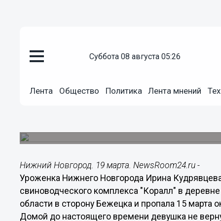
суббота 08 августа 05:26
Происшествия
19.03.2015
14:06
Лента
Общество
Политика
Лента мнений
Тех
Молодая уроженка Нижнего Но
из свинокомплекса в Тверской
Девушка не вернулась домой 15 марта.
Нижний Новгород. 19 марта. NewsRoom24.ru -
Уроженка Нижнего Новгорода Ирина Кудрявцева
свиноводческого комплекса "Коралл" в деревне
области в сторону Бежецка и пропала 15 марта о
Домой до настоящего времени девушка не верну