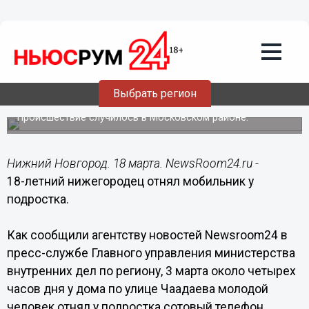
Происшествия
18.03.2015
01:00
18-летний нижегородец отнял
Выбрать регион
мобильник у подростка
Происшествие случилось в Московском районе.
Нижний Новгород. 18 марта. NewsRoom24.ru -
18-летний нижегородец отнял мобильник у
подростка.
Как сообщили агентству новостей Newsroom24 в
пресс-службе Главного управления министерства
внутренних дел по региону, 3 марта около четырех
часов дня у дома по улице Чаадаева молодой
человек отнял у подростка сотовый телефон