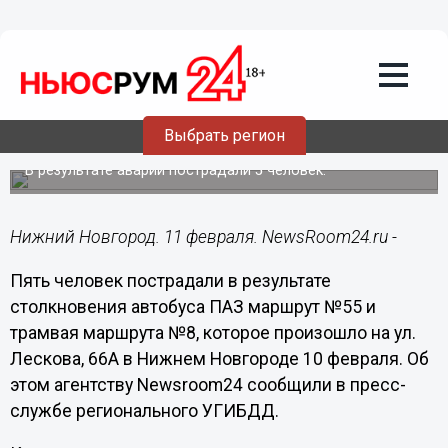
Происшествия
11.02.2015
11:57
Стали известны подробности ДТП с
маршруткой и трамваем в Нижнем
Выбрать регион
Новгороде
В результате аварии пострадали 5 человек.
Нижний Новгород. 11 февраля. NewsRoom24.ru -
Пять человек пострадали в результате
столкновения автобуса ПАЗ маршрут №55 и
трамвая маршрута №8, которое произошло на ул.
Лескова, 66А в Нижнем Новгороде 10 февраля. Об
этом агентству
Newsroom
24 сообщили в пресс-
службе регионального УГИБДД.