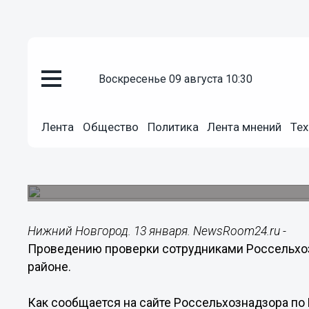
Происшествия
воскресенье 09 августа 10:30
13.01.2015
02:00
Проведению проверки сотрудн
Лента
Общество
Политика
Лента мнений
Тех
воспрепятствовали в Шарангск
Государственным инспектором составлен прото
рассмотрения в суд.
Нижний Новгород. 13 января. NewsRoom24.ru -
Проведению проверки сотрудниками Россельхо
районе.
Как сообщается на сайте Россельхознадзора по