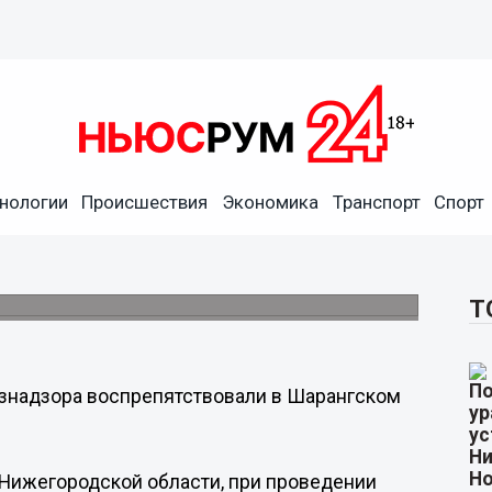
иками Россельхознадзора
нологии
Происшествия
Экономика
Транспорт
Спорт
ом районе
кол, материалы дела направлены для
Т
знадзора воспрепятствовали в Шарангском
 Нижегородской области, при проведении