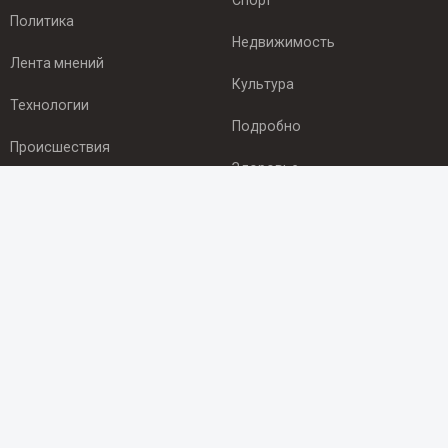
Спорт
Политика
Недвижимость
Лента мнений
Культура
Технологии
Подробно
Происшествия
Здоровье
Экономика
ПОДПИСКА
Подпишись на рассылку NEWSROOM24
и будь
в курсе новостей в своём городе:
Подписаться
© 2012 - 2025 ООО "Ньюсрум" (ИА Newsroom24 (Ньюсрум24).