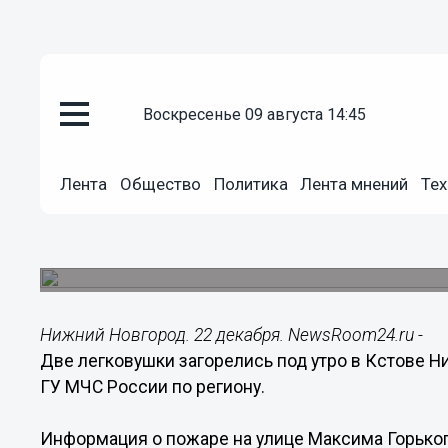
воскресенье 09 августа 14:45
Происшествия
22.12.2014
08:37
Лента
Общество
Политика
Лента мнений
Тех
Два автомобиля загорелись по
области
Пожар произошел в Кстове.
Нижний Новгород. 22 декабря. NewsRoom24.ru -
Две легковушки загорелись под утро в Кстове Н
ГУ МЧС России по региону.
Информация о пожаре на улице Максима Горького