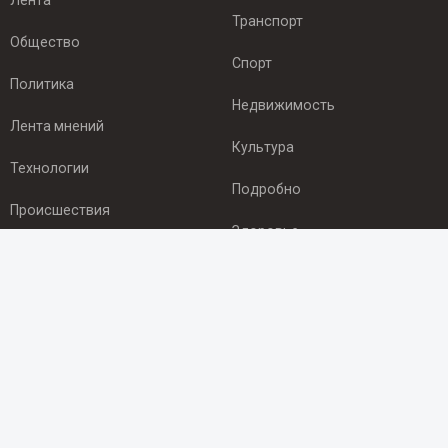
Лента
Транспорт
Общество
Спорт
Политика
Недвижимость
Лента мнений
Культура
Технологии
Подробно
Происшествия
Здоровье
Экономика
ПОДПИСКА
Подпишись на рассылку NEWSROOM24
и будь
в курсе новостей в своём городе:
Подписаться