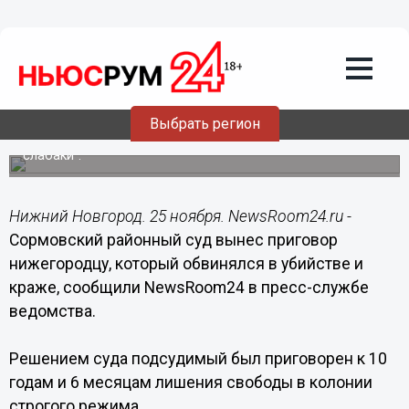
Происшествия
25.11.2014
17:36
Осужден убийца женщины,
оскорбившей русских мужчин как
любовников
Выбрать регион
Погибшая говорила, что "русские мужчины в постели
слабаки".
Нижний Новгород. 25 ноября. NewsRoom24.ru -
Сормовский районный суд вынес приговор
нижегородцу, который обвинялся в убийстве и
краже, сообщили NewsRoom24 в пресс-службе
ведомства.
Решением суда подсудимый был приговорен к 10
годам и 6 месяцам лишения свободы в колонии
строгого режима.