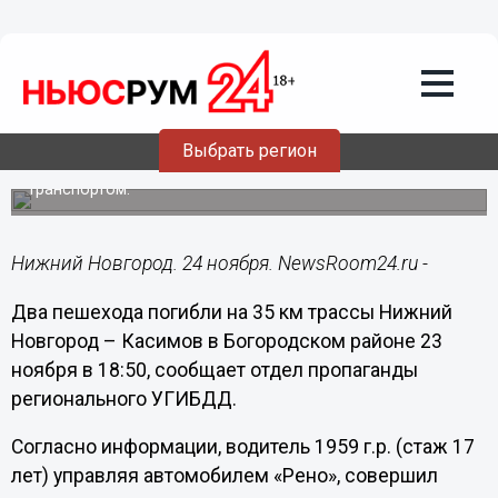
Происшествия
24.11.2014
11:35
Два пешехода погибли под колесами
иномарки в Богородском районе
Выбрать регион
Они переходили проезжую часть перед близко идущим
транспортом.
Нижний Новгород. 24 ноября. NewsRoom24.ru -
Два пешехода погибли на
35 км
трассы Нижний
Новгород – Касимов в Богородском районе 23
ноября в 18:50, сообщает отдел пропаганды
регионального УГИБДД.
Согласно информации, водитель
1959 г
.р. (стаж 17
лет) управляя автомобилем «Рено», совершил