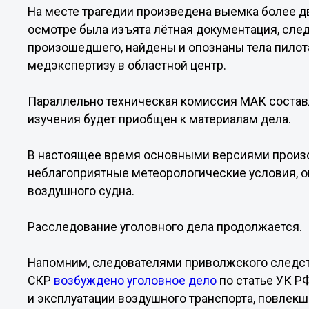
На месте трагедии произведена выемка более дв
осмотре была изъята лётная документация, сле
произошедшего, найдены и опознаны тела пилота
медэкспертизу в областной центр.
Параллельно техническая комиссия МАК составл
изучения будет приобщен к материалам дела.
В настоящее время основными версиями прои
неблагоприятные метеорологические условия, о
воздушного судна.
Расследование уголовного дела продолжается.
Напомним, следователями приволжского следст
СКР
возбуждено уголовное дело
по статье УК Р
и эксплуатации воздушного транспорта, повлекш