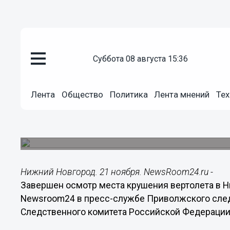
суббота 08 августа 15:36
Происшествия
21.11.2014
23:01
Лента
Общество
Политика
Лента мнений
Тех
Завершен осмотр места крушен
Нижегородской области
20 ноября при крушении вертолета «Еврокоптер
Нижний Новгород. 21 ноября. NewsRoom24.ru -
Завершен осмотр места крушения вертолета в 
Newsroom24 в пресс-службе Приволжского след
Следственного комитета Российской Федерации