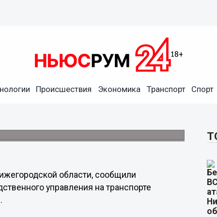
нологии
Происшествия
Экономика
Транспорт
Спорт
ия вертолета в
» в Кстовском районе погибло 5 человек.
Т
Нижегородской области, сообщили
ственного управления на транспорте
.