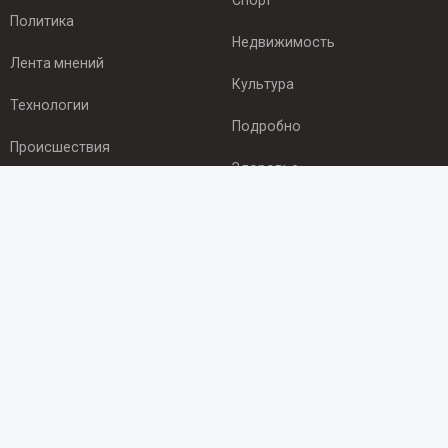
Спорт
Политика
Недвижимость
Лента мнений
Культура
Технологии
Подробно
Происшествия
Здоровье
Экономика
ПОДПИСКА
Подпишись на рассылку NEWSROOM24
и будь
в курсе новостей в своём городе:
Подписаться
© 2012 - 2025 ООО "Ньюсрум" (ИА Newsroom24 (Ньюсрум24).