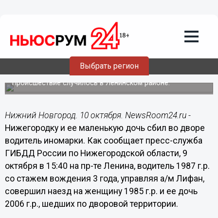
Происшествия
10.10.2014
09:51
Нижегородку и ее маленькую дочь
Выбрать регион
сбил во дворе водитель иномарки
Происшествие случилось в Ленинском районе.
Нижний Новгород. 10 октября. NewsRoom24.ru -
Нижегородку и ее маленькую дочь сбил во дворе
водитель иномарки. Как сообщает пресс-служба
ГИБДД России по Нижегородской области, 9
октября в 15:40 на пр-те Ленина, водитель 1987 г.р.
со стажем вождения 3 года, управляя а/м Лифан,
совершил наезд на женщину 1985 г.р. и ее дочь
2006 г.р., шедших по дворовой территории.