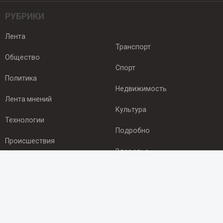
РУБРИКИ
Лента
Транспорт
Общество
Спорт
Политика
Недвижимость
Лента мнений
Культура
Технологии
Подробно
Происшествия
Здоровье
Экономика
ПОДПИСКА
Подпишись на рассылку NEWSROOM24
и будь
в курсе новостей в своём городе: