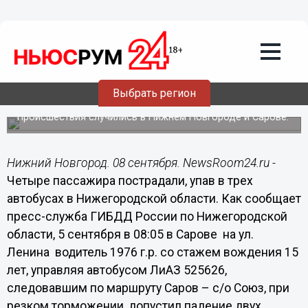
Происшествия
08.09.2014
10:25
Четыре пассажира пострадали, упав в
трех автобусах в Нижегородской
Выбрать регион
области
Происшествия случились в Нижнем Новгороде и Сарове.
Нижний Новгород. 08 сентября. NewsRoom24.ru -
Четыре пассажира пострадали, упав в трех
автобусах в Нижегородской области. Как сообщает
пресс-служба ГИБДД России по Нижегородской
области, 5 сентября в 08:05 в Сарове на ул.
Ленина водитель 1976 г.р. со стажем вождения 15
лет, управляя автобусом ЛиАЗ 525626,
следовавшим по маршруту Саров – с/о Союз, при
резком торможении, допустил падение двух