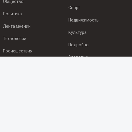
Общество
Спорт
Политика
Недвижимость
Лента мнений
Культура
Технологии
Подробно
Происшествия
Здоровье
Экономика
ПОДПИСКА
Подпишись на рассылку NEWSROOM24
и будь
в курсе новостей в своём городе:
Подписаться