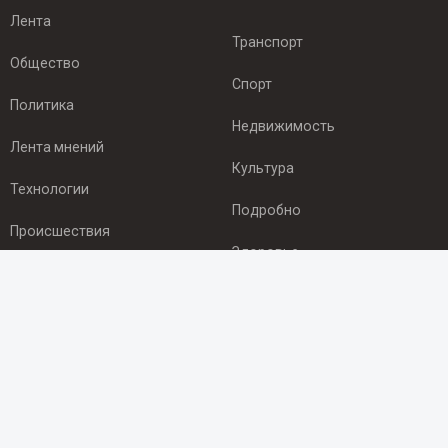
Лента
Транспорт
Общество
Спорт
Политика
Недвижимость
Лента мнений
Культура
Технологии
Подробно
Происшествия
Здоровье
Экономика
ПОДПИСКА
Подпишись на рассылку NEWSROOM24
и будь
в курсе новостей в своём городе: