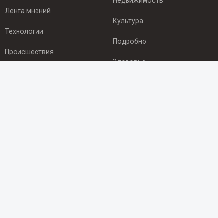
Недвижимость
Лента мнений
Культура
Технологии
Подробно
Происшествия
Здоровье
Экономика
ПОДПИСКА
Подпишись на рассылку NEWSROOM24
и будь
в курсе новостей в своём городе:
Подписаться
© 2012 - 2025 ООО "Ньюсрум" (ИА Newsroom24 (Ньюсрум24).
Учредитель — ООО "Ньюсрум"
Свидетельство о регистрации СМИ ИА № ФС 77 - 45920 от 22.07.2011г.
выдано Федеральной службой по надзору в сфере связи,