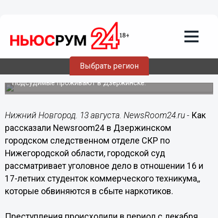
Происшествия
13.08.2014
08:30
Двух несовершеннолетних девушек
судят за распространение наркотиков
Выбрать регион
в Нижегородской области
Подсудимые проживают в Дзержинске.
Нижний Новгород. 13 августа. NewsRoom24.ru -
Как
рассказали Newsroom24 в Дзержинском
городском следственном отделе СКР по
Нижегородской области, городской суд
рассматривает уголовное дело в отношении 16 и
17-летних студенток коммерческого техникума,,
которые обвиняются в сбыте наркотиков.
Преступления происходили в период с декабря