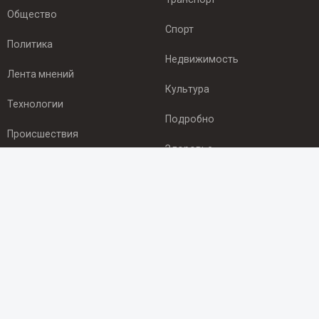
Общество
Спорт
Политика
Недвижимость
Лента мнений
Культура
Технологии
Подробно
Происшествия
Здоровье
Экономика
ПОДПИСКА
Подпишись на рассылку NEWSROOM24
и будь
в курсе новостей в своём городе:
Подписаться