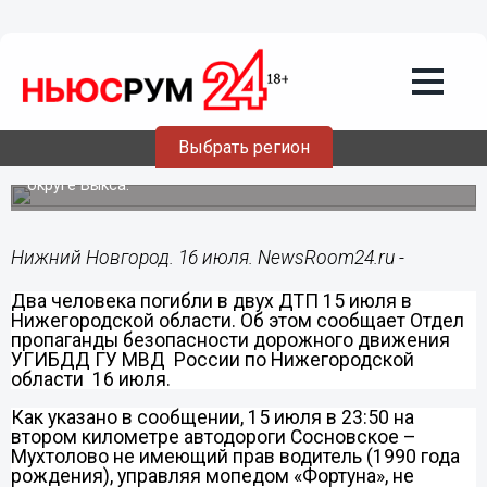
Происшествия
16.07.2014
10:11
Пассажир мопеда и велосипедист
погибли в двух ДТП за минувшие сутки
в Нижегородской области
Выбрать регион
ДТП произошли в Сосновском районе и в городском
округе Выкса.
Нижний Новгород. 16 июля. NewsRoom24.ru -
Два человека погибли в двух ДТП 15 июля в
Нижегородской области. Об этом сообщает Отдел
пропаганды безопасности дорожного движения
УГИБДД ГУ МВД России по Нижегородской
области 16 июля.
Как указано в сообщении, 15 июля в 23:50 на
втором километре автодороги Сосновское –
Мухтолово не имеющий прав водитель (1990 года
рождения), управляя мопедом «Фортуна», не