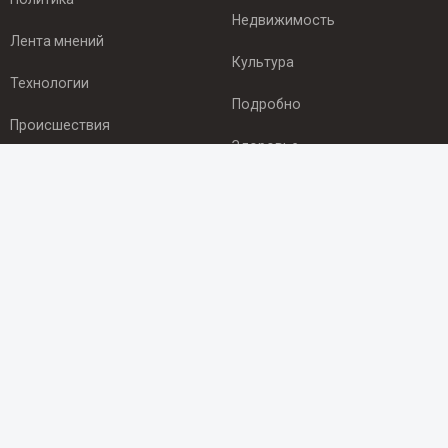
Недвижимость
Лента мнений
Культура
Технологии
Подробно
Происшествия
Здоровье
Экономика
ПОДПИСКА
Подпишись на рассылку NEWSROOM24
и будь
в курсе новостей в своём городе:
Подписаться
© 2012 - 2025 ООО "Ньюсрум" (ИА Newsroom24 (Ньюсрум24).
Учредитель — ООО "Ньюсрум"
Свидетельство о регистрации СМИ ИА № ФС 77 - 45920 от 22.07.2011г.