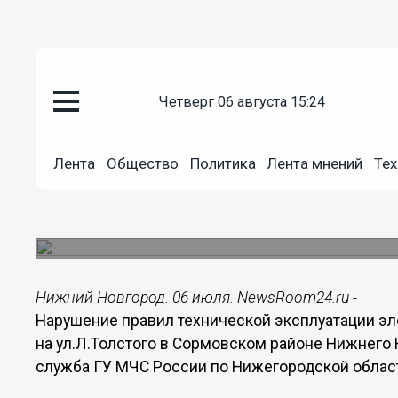
четверг 06 августа 15:24
Происшествия
06.07.2014
10:12
Лента
Общество
Политика
Лента мнений
Тех
Около сорока человек были эв
пожара в нижегородской мног
Пожар произошел в Сормовском районе.
Нижний Новгород. 06 июля. NewsRoom24.ru -
Нарушение правил технической эксплуатации э
на ул.Л.Толстого в Сормовском районе Нижнего 
служба ГУ МЧС России по Нижегородской облас