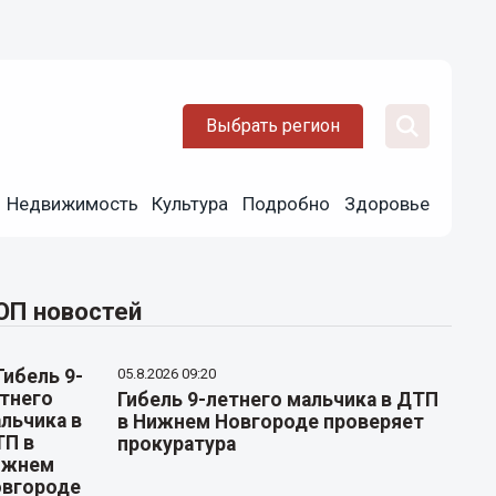
Выбрать регион
Недвижимость
Культура
Подробно
Здоровье
ОП новостей
05.8.2026 09:20
Гибель 9-летнего мальчика в ДТП
в Нижнем Новгороде проверяет
прокуратура