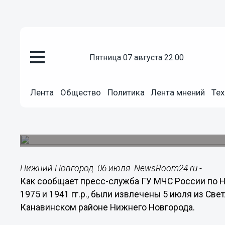
пятница 07 августа 22:00
Происшествия
Лента
Общество
Политика
Лента мнений
Тех
06.07.2014
09:00
Двое нижегородцев утонули во
Происшествия случились в Канавинском и Сор
Нижний Новгород. 06 июля. NewsRoom24.ru -
Как сообщает пресс-служба ГУ МЧС России по Н
1975 и 1941 гг.р., были извлечены 5 июля из Све
Канавинском районе Нижнего Новгорода.