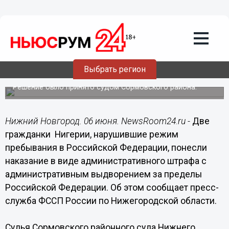
Происшествия
06.06.2014
02:00
Двух гражданок Нигерии, нарушивших
режим пребывания в России,
выдворили из Нижнего Новгорода на
Выбрать регион
родину
Решение было принято судом Сормовского района.
Нижний Новгород. 06 июня. NewsRoom24.ru -
Две
гражданки Нигерии, нарушившие режим
пребывания в Российской Федерации, понесли
наказание в виде административного штрафа с
административным выдворением за пределы
Российской Федерации. Об этом сообщает пресс-
служба ФССП России по Нижегородской области.
Судья Сормовского районного суда Нижнего