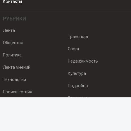
Контакты
РУБРИКИ
Лента
Транспорт
Общество
Спорт
Политика
Недвижимость
Лента мнений
Культура
Технологии
Подробно
Происшествия
Здоровье
Экономика
ПОДПИСКА
Подпишись на рассылку NEWSROOM24
и будь
в курсе новостей в своём городе: