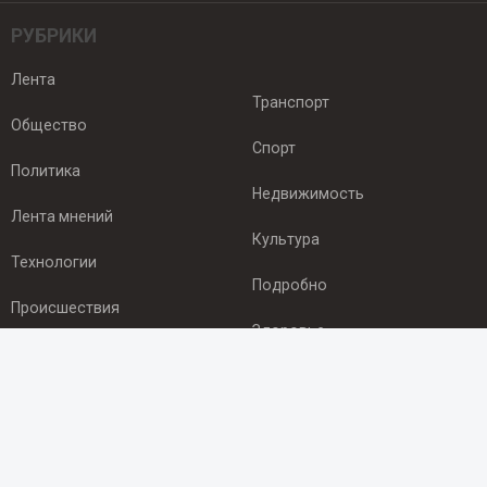
РУБРИКИ
Лента
Транспорт
Общество
Спорт
Политика
Недвижимость
Лента мнений
Культура
Технологии
Подробно
Происшествия
Здоровье
Экономика
ПОДПИСКА
Подпишись на рассылку NEWSROOM24
и будь
в курсе новостей в своём городе: