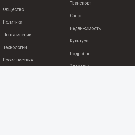
Транспорт
Общество
Спорт
Политика
Недвижимость
Лента мнений
Культура
Технологии
Подробно
Происшествия
Здоровье
Экономика
ПОДПИСКА
Подпишись на рассылку NEWSROOM24
и будь
в курсе новостей в своём городе:
Подписаться