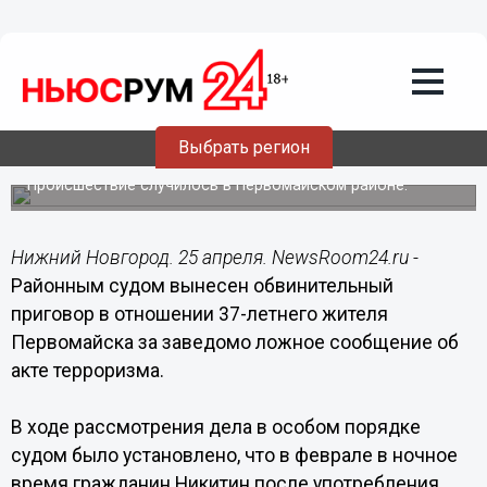
Происшествия
25.04.2014
09:00
Вынесен приговор нижегородцу,
Выбрать регион
"заминировавшему" свою квартиру
Происшествие случилось в Первомайском районе.
Нижний Новгород. 25 апреля. NewsRoom24.ru -
Районным судом вынесен обвинительный
приговор в отношении 37-летнего жителя
Первомайска за заведомо ложное сообщение об
акте терроризма.
В ходе рассмотрения дела в особом порядке
судом было установлено, что в феврале в ночное
время гражданин Никитин после употребления