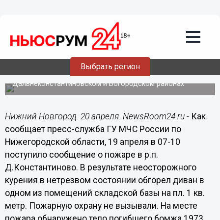
Происшествия
20.04.2014
15:43
Пожары в садовом обществе и на
складской базе унесли жизни двух
нижегородцев
Выбрать регион
Трагические происшествия случились в
Дальнеконстантиновском и Богородском районах
Нижний Новгород. 20 апреля. NewsRoom24.ru -
Как
сообщает пресс-служба ГУ МЧС России по
Нижегородской области, 19 апреля в 07-10
поступило сообщение о пожаре в р.п.
Д.Константиново. В результате неосторожного
курения в нетрезвом состоянии обгорел диван в
одном из помещений складской базы на пл. 1 кв.
метр. Пожарную охрану не вызывали. На месте
пожара обнаружено тело погибшего бомжа 1973