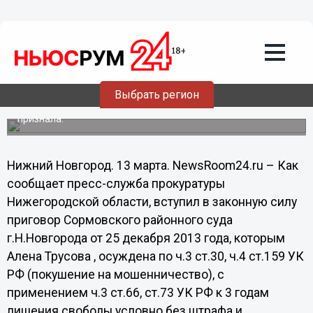
Происшествия
13.03.2014
08:48
Нижегородку осудили за покушение на
мошенничество при расселении
ветхого фонда
Выбрать регион
Подсудимая вину в совершении преступления не
признала.
Нижний Новгород. 13 марта. NewsRoom24.ru – Как
сообщает пресс-служба прокуратуры
Нижегородской области, вступил в законную силу
приговор Сормовского районного суда
г.Н.Новгорода от 25 декабря 2013 года, которым
Алена Трусова , осуждена по ч.3 ст.30, ч.4 ст.159 УК
РФ (покушение на мошенничество), с
применением ч.3 ст.66, ст.73 УК РФ к 3 годам
лишения свободы условно без штрафа и