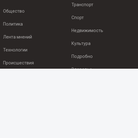
Транспорт
Общество
Спорт
Политика
Недвижимость
Лента мнений
Культура
Технологии
Подробно
Происшествия
Здоровье
Экономика
ПОДПИСКА
Подпишись на рассылку NEWSROOM24
и будь
в курсе новостей в своём городе:
Подписаться