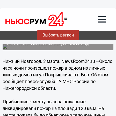
Происшествия
03.03.2014
10:05
Пожилая нижегородка погибла на
пожаре из-за неисправности
Выбрать регион
дымохода в бане
Трагическое происшествие случилось на Бору.
Нижний Новгород. 3 марта. NewsRoom24.ru –Около
часа ночи произошел пожар в одном из личных
жилых домов на ул.Покрышкина в г. Бор. Об этом
сообщает пресс-служба ГУ МЧС России по
Нижегородской области.
Прибывшие к месту вызова пожарные
ликвидировали пожар на площади 120 кв.м. На
месте пожара было обнаружено тело женщины,