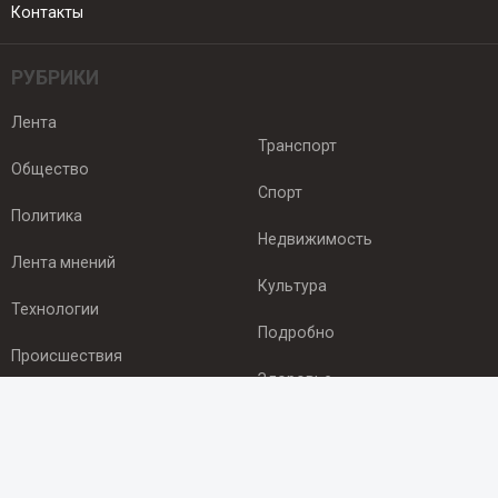
Контакты
РУБРИКИ
Лента
Транспорт
Общество
Спорт
Политика
Недвижимость
Лента мнений
Культура
Технологии
Подробно
Происшествия
Здоровье
Экономика
ПОДПИСКА
Подпишись на рассылку NEWSROOM24
и будь
в курсе новостей в своём городе: