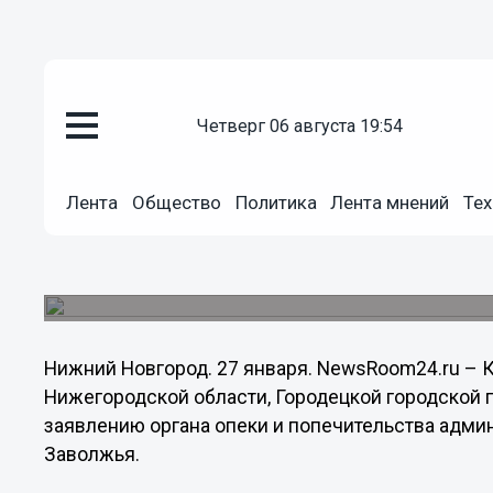
четверг 06 августа 19:54
Происшествия
27.01.2014
09:05
Лента
Общество
Политика
Лента мнений
Тех
Лишена прав нижегородка, не
своего сына-инвалида
Пособие на ребенка-инвалида мать тратила на с
Нижний Новгород. 27 января. NewsRoom24.ru – 
Нижегородской области, Городецкой городской 
заявлению органа опеки и попечительства адми
Заволжья.