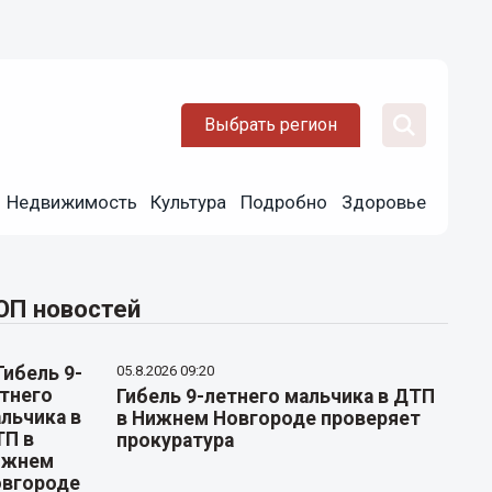
Выбрать регион
Недвижимость
Культура
Подробно
Здоровье
ОП новостей
05.8.2026 09:20
Гибель 9-летнего мальчика в ДТП
в Нижнем Новгороде проверяет
прокуратура