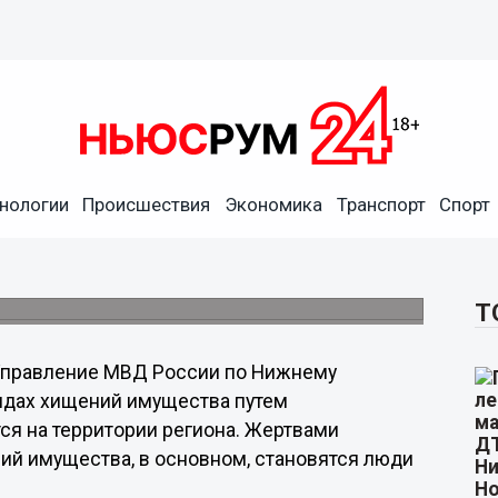
и нижегородцев об
нологии
Происшествия
Экономика
Транспорт
Спорт
а
йных хищений имущества, в основном,
Т
 Управление МВД России по Нижнему
идах хищений имущества путем
я на территории региона. Жертвами
ий имущества, в основном, становятся люди