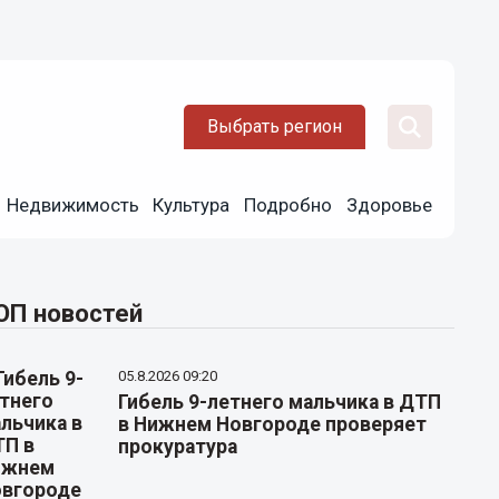
Выбрать регион
Недвижимость
Культура
Подробно
Здоровье
ОП новостей
05.8.2026 09:20
Гибель 9-летнего мальчика в ДТП
в Нижнем Новгороде проверяет
прокуратура