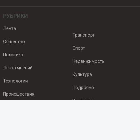
РУБРИКИ
Лента
Транспорт
Общество
Спорт
Политика
Недвижимость
Лента мнений
Культура
Технологии
Подробно
Происшествия
Здоровье
Экономика
ПОДПИСКА
Подпишись на рассылку NEWSROOM24
и будь
в курсе новостей в своём городе: