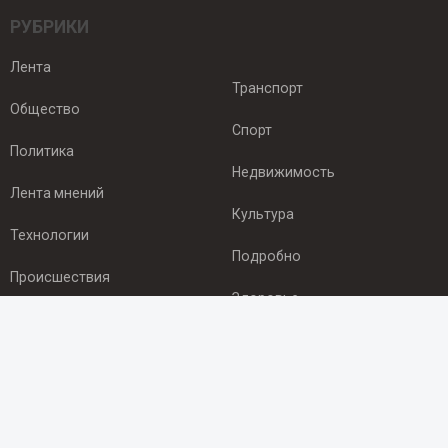
РУБРИКИ
Лента
Транспорт
Общество
Спорт
Политика
Недвижимость
Лента мнений
Культура
Технологии
Подробно
Происшествия
Здоровье
Экономика
ПОДПИСКА
Подпишись на рассылку NEWSROOM24
и будь
в курсе новостей в своём городе: