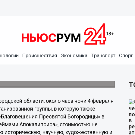
нологии
Происшествия
Экономика
Транспорт
Спорт
 области, похитивший
ет находился в федеральном розыске.
Т
родской области, около часа ночи 4 февраля
ганизованной группы, в которую также
 «Благовещения Пресвятой Богородицы» в
леймами Апокалипсиса», стоимостью не
ю историческую, научную, художественную и