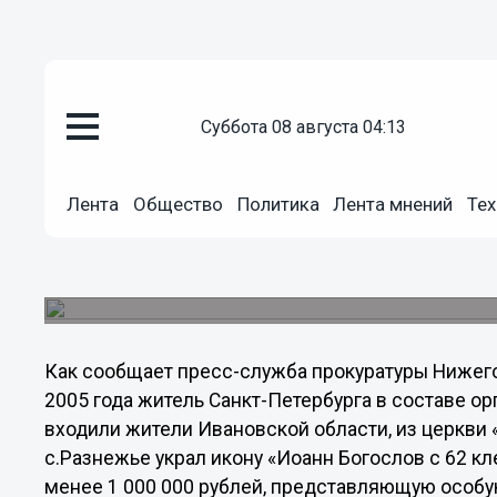
суббота 08 августа 04:13
Происшествия
11.12.2013
08:48
Лента
Общество
Политика
Лента мнений
Тех
Осужден гость Нижегородской
ценную икону
После похищения иконы мужчина в течение 8 л
Как сообщает пресс-служба прокуратуры Нижего
2005 года житель Санкт-Петербурга в составе ор
входили жители Ивановской области, из церкви
с.Разнежье украл икону «Иоанн Богослов с 62 к
менее 1 000 000 рублей, представляющую особу