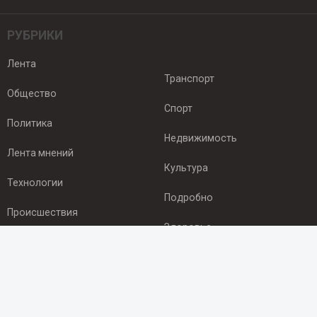
РУБРИКИ
Лента
Транспорт
Общество
Спорт
Политика
Недвижимость
Лента мнений
Культура
Технологии
Подробно
Происшествия
Здоровье
Экономика
ПОДПИСКА
Подпишись на рассылку NEWSROOM24
и будь
в курсе новостей в своём городе: