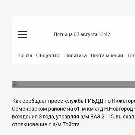
пятница 07 августа 13:42
Происшествия
17.11.2013
11:07
Лента
Общество
Политика
Лента мнений
Тех
Смертельное ДТП произошло в
Нижегородской области
Автомобиль ВАЗ, выехав "на встречку", столкнулс
Как сообщает пресс-служба ГИБДД по Нижегород
Семеновском районе на 61-м км а/д Н.Новгород –
вождения 3 года, управляя а/м ВАЗ 2115, выеха
столкновение с а/м Тойота.