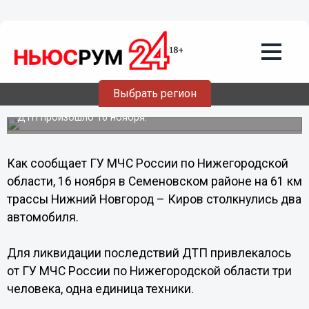
Происшествия
16.11.2013
19:06
Серьезные повреждения получили два
автомобиля в результате аварии в
Выбрать регион
Нижегородской области
ДТП произошло 16 ноября.
Как сообщает ГУ МЧС России по Нижегородской
области, 16 ноября в Семеновском районе на 61 км
трассы Нижний Новгород – Киров столкнулись два
автомобиля.
Для ликвидации последствий ДТП привлекалось
от ГУ МЧС России по Нижегородской области три
человека, одна единица техники.