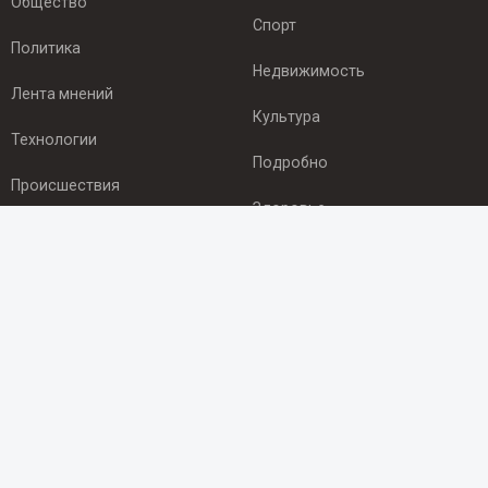
Общество
Спорт
Политика
Недвижимость
Лента мнений
Культура
Технологии
Подробно
Происшествия
Здоровье
Экономика
ПОДПИСКА
Подпишись на рассылку NEWSROOM24
и будь
в курсе новостей в своём городе:
Подписаться