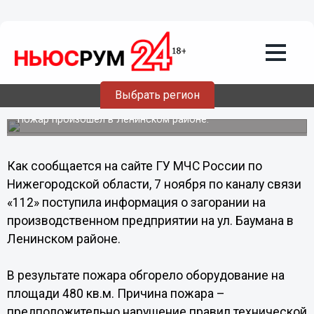
Происшествия
07.11.2013
23:22
Производственное предприятие
Выбрать регион
горело в Нижнем Новгороде
Пожар произошел в Ленинском районе.
Как сообщается на сайте ГУ МЧС России по
Нижегородской области, 7 ноября по каналу связи
«112» поступила информация о загорании на
производственном предприятии на ул. Баумана в
Ленинском районе.
В результате пожара обгорело оборудование на
площади 480 кв.м. Причина пожара –
предположительно нарушение правил технической