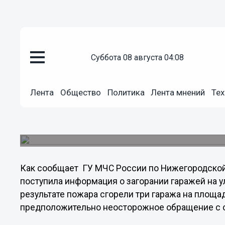
суббота 08 августа 04:08
Происшествия
Лента
Общество
Политика
Лента мнений
Тех
07.11.2013
15:20
Гаражи горели в Нижнем Новг
Пожар потушили в Московском районе.
Как сообщает ГУ МЧС России по Нижегородской о
поступила информация о загорании гаражей на у
результате пожара сгорели три гаража на площа
предположительно неосторожное обращение с о