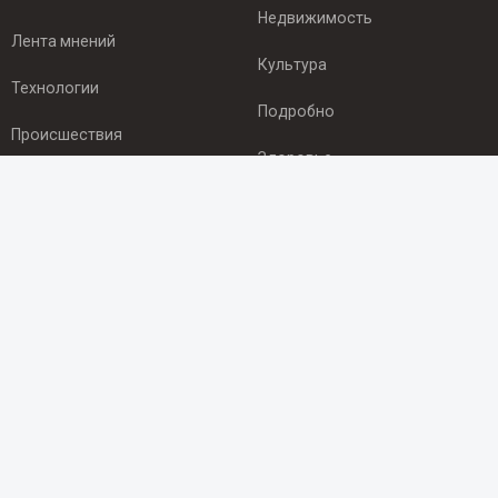
Недвижимость
Лента мнений
Культура
Технологии
Подробно
Происшествия
Здоровье
Экономика
ПОДПИСКА
Подпишись на рассылку NEWSROOM24
и будь
в курсе новостей в своём городе:
Подписаться
© 2012 - 2025 ООО "Ньюсрум" (ИА Newsroom24 (Ньюсрум24).
Учредитель — ООО "Ньюсрум"
Свидетельство о регистрации СМИ ИА № ФС 77 - 45920 от 22.07.2011г.