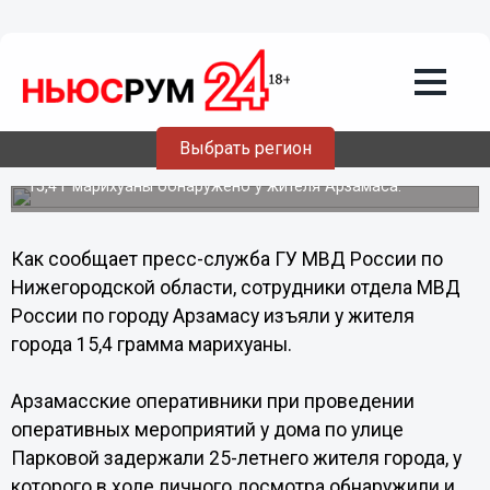
Происшествия
14.10.2013
15:36
Нижегородец, у которого изъяли
сверток с марихуаной, находился в
Выбрать регион
состоянии наркотического опьянения
15,4 г марихуаны обнаружено у жителя Арзамаса.
Как сообщает пресс-служба ГУ МВД России по
Нижегородской области, сотрудники отдела МВД
России по городу Арзамасу изъяли у жителя
города 15,4 грамма марихуаны.
Арзамасские оперативники при проведении
оперативных мероприятий у дома по улице
Парковой задержали 25-летнего жителя города, у
которого в ходе личного досмотра обнаружили и