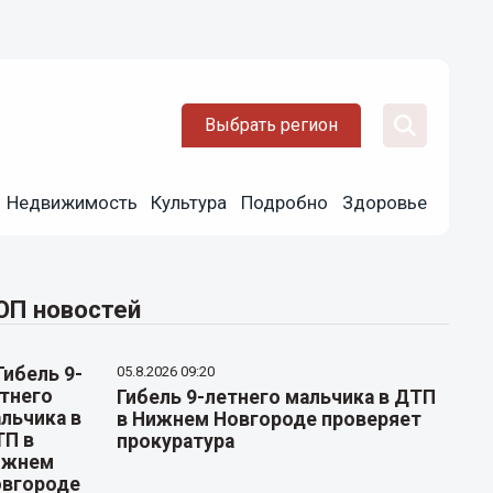
Выбрать регион
Недвижимость
Культура
Подробно
Здоровье
ОП новостей
05.8.2026 09:20
Гибель 9-летнего мальчика в ДТП
в Нижнем Новгороде проверяет
прокуратура