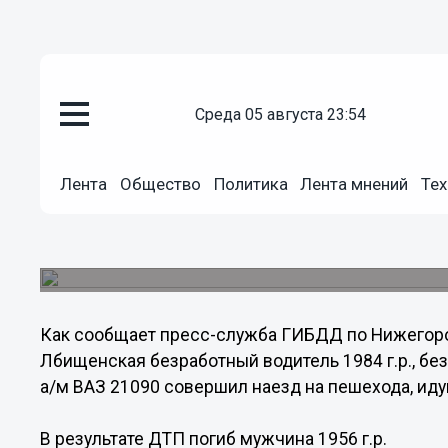
среда 05 августа 23:54
Происшествия
04.10.2013
10:10
Лента
Общество
Политика
Лента мнений
Тех
Нижегородец без прав на неза
задавил насмерть человека и 
Трагическое происшествие случилось в Приокс
Как сообщает пресс-служба ГИБДД по Нижегородс
Лбищенская безработный водитель 1984 г.р., бе
а/м ВАЗ 21090 совершил наезд на пешехода, иду
В результате ДТП погиб мужчина 1956 г.р.