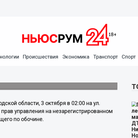
нологии
Происшествия
Экономика
Транспорт
Спорт
регистрированной машине
скрылся
ком районе.
Т
кой области, 3 октября в 02:00 на ул.
з прав управления на незарегистрированном
щего по обочине.