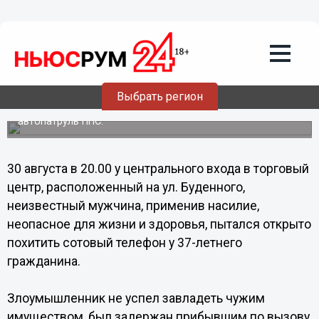
Происшествия
31.08.2013
14:31
В Нижегородской области грабителю
не удалось совершить преступление
Выбрать регион
Помешал ему, прибывший на место преступления,
автопатруль ППС.
30 августа в 20.00 у центрального входа в торговый
центр, расположенный на ул. Буденного,
неизвестный мужчина, применив насилие,
неопасное для жизни и здоровья, пытался открыто
похитить сотовый телефон у 37-летнего
гражданина.
Злоумышленник не успел завладеть чужим
имуществом, был задержан прибывшим по вызову