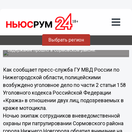
Происшествия
05.08.2013
09:01
Угонщики мотоцикла задержаны в
Выбрать регион
Нижегородской области
Задержание прошло в Сормовском районе.
Как сообщает пресс-служба ГУ МВД России по
Нижегородской области, полицейскими
возбуждено уголовное дело по части 2 статьи 158
Уголовного кодекса Российской Федерации
«Кража» в отношении двух лиц, подозреваемых в
краже мотоцикла.
Ночью экипаж сотрудников вневедомственной
охраны при патрулировании Сормовского района
города Нижнего Новгорода обратил внимание на