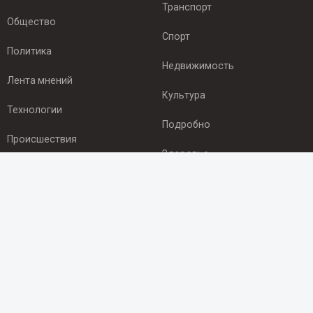
Транспорт
Общество
Спорт
Политика
Недвижимость
Лента мнений
Культура
Технологии
Подробно
Происшествия
Здоровье
Экономика
ПОДПИСКА
Подпишись на рассылку NEWSROOM24
и будь
в курсе новостей в своём городе:
Подписаться