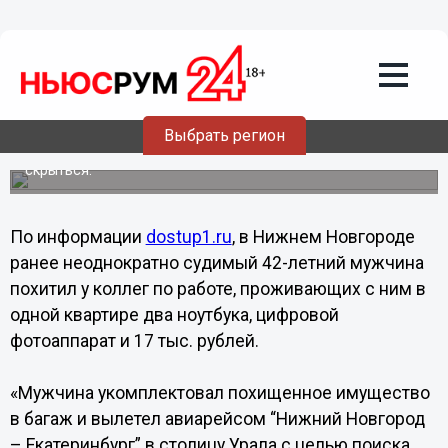
19.07.2013
08:24
Проворовавшегося рабочего из
Нижнего Новгорода задержали в
аэропорту Челябинска
Выбрать регион
Житель Магнитогорска, работавший в Нижнем
Новгороде, прихватил имущество коллег и попытался
скрыться.
По информации
dostup1.ru
, в Нижнем Новгороде
ранее неоднократно судимый 42-летний мужчина
похитил у коллег по работе, проживающих с ним в
одной квартире два ноутбука, цифровой
фотоаппарат и 17 тыс. рублей.
«Мужчина укомплектовал похищенное имущество
в багаж и вылетел авиарейсом “Нижний Новгород
– Екатеринбург” в столицу Урала с целью поиска