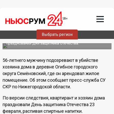
Происшествия
25.02.2013
15:45
Пожилого квартиранта подозревают в
убийстве хозяина дома в
Нижегородской области
Выбрать регион
Погибший выпил остатки спиртного, оставшегося после
празднования Дня защитника Отечества.
56-летнего мужчину подозревают в убийстве
хозяина дома в деревне Огибное городского
округа Семёновский, где он арендовал жилое
помещение. Об этом сообщает пресс-служба СУ
СКР по Нижегородской области.
По версии следствия, квартирант и хозяин дома
праздновали День защитника Отечества 23
февраля, распивая спиртные напитки.