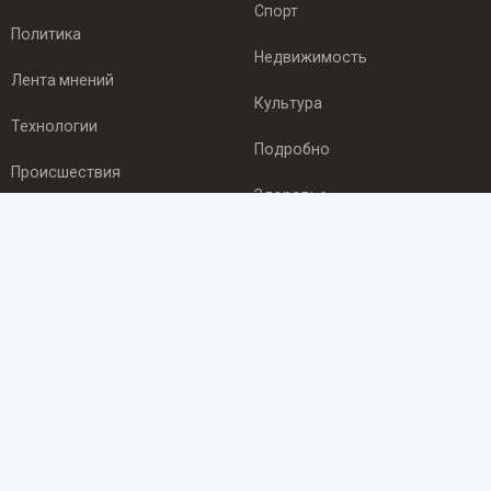
Спорт
Политика
Недвижимость
Лента мнений
Культура
Технологии
Подробно
Происшествия
Здоровье
Экономика
ПОДПИСКА
Подпишись на рассылку NEWSROOM24
и будь
в курсе новостей в своём городе:
Подписаться
© 2012 - 2025 ООО "Ньюсрум" (ИА Newsroom24 (Ньюсрум24).