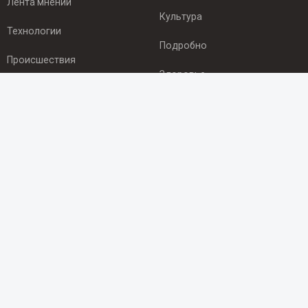
Лента мнений
Культура
Технологии
Подробно
Происшествия
Здоровье
Экономика
ПОДПИСКА
Подпишись на рассылку NEWSROOM24
и будь
в курсе новостей в своём городе:
Подписаться
© 2012 - 2025 ООО "Ньюсрум" (ИА Newsroom24 (Ньюсрум24).
Учредитель — ООО "Ньюсрум"
Свидетельство о регистрации СМИ ИА № ФС 77 - 45920 от 22.07.2011г.
выдано Федеральной службой по надзору в сфере связи,
информационных технологий и массовый коммуникаций.