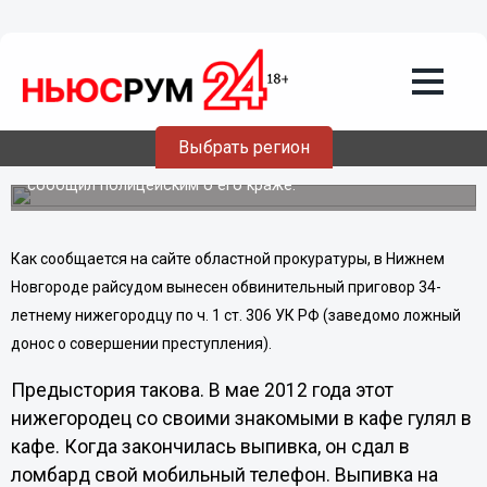
Происшествия
21.02.2013
08:03
Условный срок получил нижегородец
за ложный донос
Выбрать регион
Преступник сдал свой мобильный телефон в ломбард и
сообщил полицейским о его краже.
Как сообщается на сайте областной прокуратуры, в Нижнем
Новгороде райсудом вынесен обвинительный приговор 34-
летнему нижегородцу по ч. 1 ст. 306 УК РФ (заведомо ложный
донос о совершении преступления).
Предыстория такова. В мае 2012 года этот
нижегородец со своими знакомыми в кафе гулял в
кафе. Когда закончилась выпивка, он сдал в
ломбард свой мобильный телефон. Выпивка на