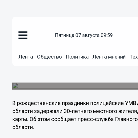
пятница 07 августа 09:59
Происшествия
09.01.2013
09:45
Лента
Общество
Политика
Лента мнений
Тех
Полицейские в Дзержинске за
краже денег с банковской кар
Возбуждено уголовное дело.
В рождественские праздники полицейские УМВД
области задержали 30-летнего местного жителя,
карты. Об этом сообщает пресс-служба Главног
области.