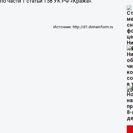
о части 1 статьи 158 УК РФ «Кража».
Источник:
http://d1.dvinainform.ru