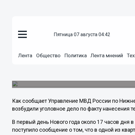
Происшествия
пятница 07 августа 04:42
02.01.2013
19:56
Мужчина пытался разогнать го
Лента
Общество
Политика
Лента мнений
Тех
помощью ножа
Один из неугодных гостей доставлен в больн
полости.
Как сообщает Управление МВД России по Нижне
возбудили уголовное дело по факту нанесения 
В первый день Нового года около 17 часов дня 
поступило сообщение о том, что в одной из ква