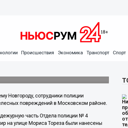
стей бывшей супруги с
нологии
Происшествия
Экономика
Транспорт
Спорт
ицу с проникающим ранением брюшной
Т
му Новгороду, сотрудники полиции
телесных повреждений в Московском районе.
в дежурную часть Отдела полиции № 4
ртир на улице Мориса Тореза были нанесены