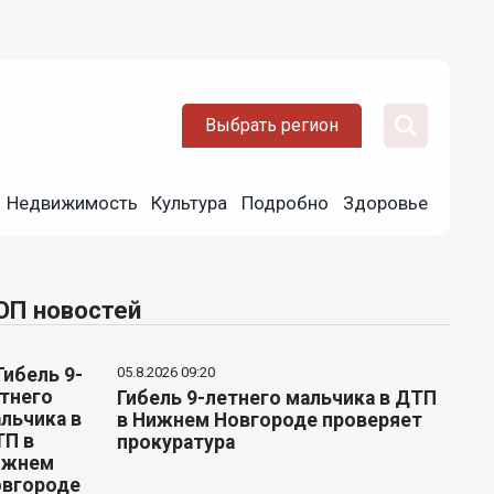
Выбрать регион
Недвижимость
Культура
Подробно
Здоровье
ОП новостей
05.8.2026 09:20
Гибель 9-летнего мальчика в ДТП
в Нижнем Новгороде проверяет
прокуратура