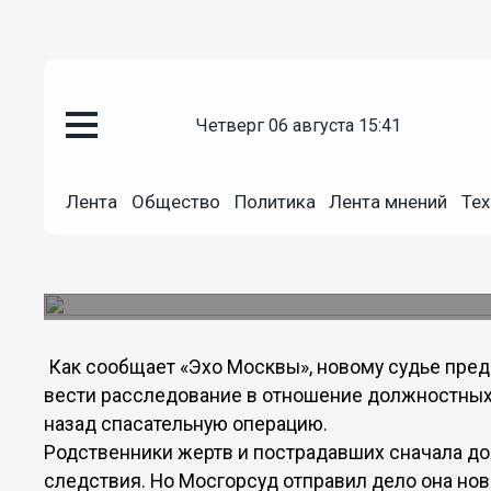
четверг 06 августа 15:41
Происшествия
18.12.2012
16:47
Лента
Общество
Политика
Лента мнений
Тех
Дело о теракте на Дубровке ра
Лефортовский суд Москвы
В ходе и после теракта по официальным данным
Как сообщает «Эхо Москвы», новому судье пред
вести расследование в отношение должностных 
назад спасательную операцию.
Родственники жертв и пострадавших сначала до
следствия. Но Мосгорсуд отправил дело она но